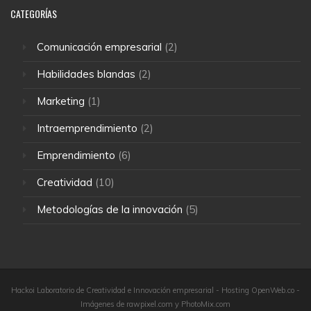
CATEGORÍAS
Comunicación empresarial
(2)
Habilidades blandas
(2)
Marketing
(1)
Intraemprendimiento
(2)
Emprendimiento
(6)
Creatividad
(10)
Metodologías de la innovación
(5)
Hackoi Laboratorio de Creatividad e Innovación empresarial - Hosting OpenWeb.co -
Imágenes de rawpixel.com y PhotoMix.com