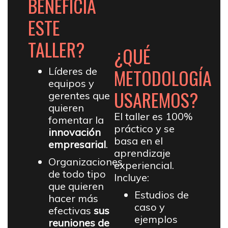
BENEFICIA
ESTE
TALLER?
¿QUÉ
METODOLOGÍA
Líderes de
equipos y
USAREMOS?
gerentes que
quieren
El taller es 100%
fomentar la
práctico y se
innovación
basa en el
empresarial
.
aprendizaje
Organizaciones
experiencial.
de todo tipo
Incluye:
que quieren
Estudios de
hacer más
caso y
efectivas
sus
ejemplos
reuniones de