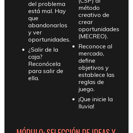
(CSP) al
del problema
método
está mal. Hay
creativo de
que
crear
abandonarlos
oportunidades
y ver
(MECREO).
oportunidades.
Reconoce al
¿Salir de la
mercado,
caja?
define
Reconócela
objetivos y
para salir de
establece las
ella.
reglas de
juego.
¡Que inicie la
lluvia!
MÓDULO: SELECCIÓN DE IDEAS Y