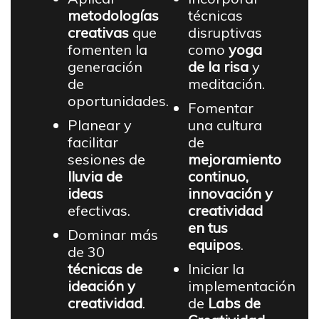
metodologías
técnicas
creativas
que
disruptivas
fomenten la
como
yoga
generación
de la risa
y
de
meditación.
oportunidades.
Fomentar
Planear y
una cultura
facilitar
de
sesiones de
mejoramiento
lluvia de
continuo,
ideas
innovación y
efectivas.
creatividad
en tus
Dominar más
equipos
.
de 30
técnicas de
Iniciar la
ideación y
implementación
creatividad
.
de
Labs de